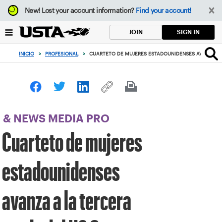
Enfoque
New!
Lost your account information?
Find your account!
desde
el
SIGN IN
JOIN
botón
de
INICIO
>
PROFESIONAL
>
CUARTETO DE MUJERES ESTADOUNIDENSES AVANZA A 
volver
al
principio
& NEWS MEDIA PRO
Cuarteto de mujeres
estadounidenses
avanza a la tercera