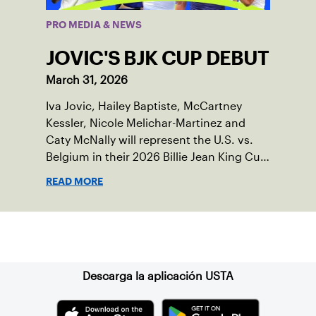
PRO MEDIA & NEWS
JOVIC'S BJK CUP DEBUT
March 31, 2026
Iva Jovic, Hailey Baptiste, McCartney
Kessler, Nicole Melichar-Martinez and
Caty McNally will represent the U.S. vs.
Belgium in their 2026 Billie Jean King Cup
Qualifying tie, April 10-11 on indoor red
READ MORE
clay in Ostend, Belgium.
Suscríbase a nuestro boletín
Descarga la aplicación USTA