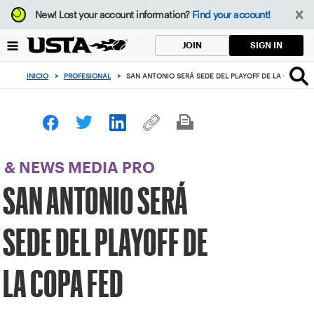
Enfoque
New!
Lost your account information?
Find your account!
desde
el
SIGN IN
JOIN
botón
de
INICIO
>
PROFESIONAL
>
SAN ANTONIO SERÁ SEDE DEL PLAYOFF DE LA COPA F
volver
al
principio
& NEWS MEDIA PRO
SAN ANTONIO SERÁ
SEDE DEL PLAYOFF DE
LA COPA FED