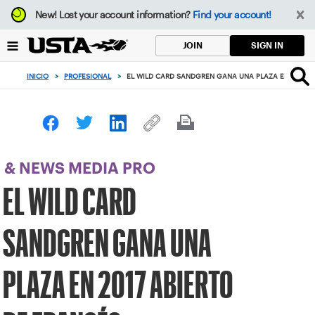
Enfoque
New!
Lost your account information?
Find your account!
desde
el
SIGN IN
JOIN
botón
de
INICIO
>
PROFESIONAL
>
EL WILD CARD SANDGREN GANA UNA PLAZA EN 2017 A
volver
al
principio
& NEWS MEDIA PRO
EL WILD CARD
SANDGREN GANA UNA
PLAZA EN 2017 ABIERTO