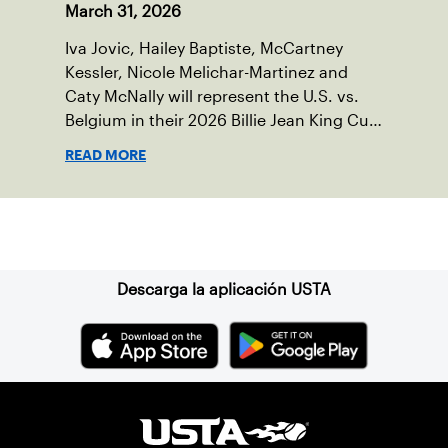
March 31, 2026
Iva Jovic, Hailey Baptiste, McCartney
Kessler, Nicole Melichar-Martinez and
Caty McNally will represent the U.S. vs.
Belgium in their 2026 Billie Jean King Cup
Qualifying tie, April 10-11 on indoor red
READ MORE
clay in Ostend, Belgium.
Suscríbase a nuestro boletín
Descarga la aplicación USTA