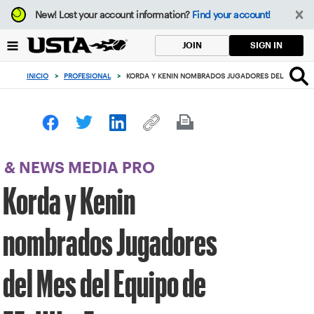
Enfoque
New!
Lost your account information?
Find your account!
desde
el
SIGN IN
JOIN
botón
de
INICIO
>
PROFESIONAL
>
KORDA Y KENIN NOMBRADOS JUGADORES DEL MES DEL 
volver
al
principio
& NEWS MEDIA PRO
Korda y Kenin
nombrados Jugadores
del Mes del Equipo de