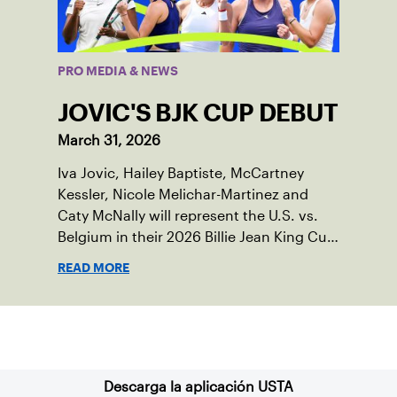
PRO MEDIA & NEWS
JOVIC'S BJK CUP DEBUT
March 31, 2026
Iva Jovic, Hailey Baptiste, McCartney
Kessler, Nicole Melichar-Martinez and
Caty McNally will represent the U.S. vs.
Belgium in their 2026 Billie Jean King Cup
Qualifying tie, April 10-11 on indoor red
READ MORE
clay in Ostend, Belgium.
Suscríbase a nuestro boletín
Descarga la aplicación USTA