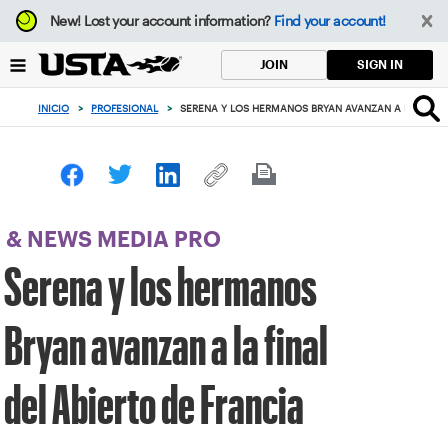
Enfoque
New!
Lost your account information?
Find your account!
desde
el
SIGN IN
JOIN
botón
de
INICIO
>
PROFESIONAL
>
SERENA Y LOS HERMANOS BRYAN AVANZAN A LA FINAL 
volver
al
principio
& NEWS MEDIA PRO
Serena y los hermanos
Bryan avanzan a la final
del Abierto de Francia