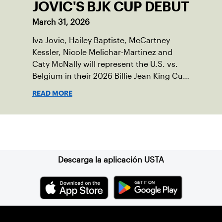
JOVIC'S BJK CUP DEBUT
March 31, 2026
Iva Jovic, Hailey Baptiste, McCartney
Kessler, Nicole Melichar-Martinez and
Caty McNally will represent the U.S. vs.
Belgium in their 2026 Billie Jean King Cup
Qualifying tie, April 10-11 on indoor red
READ MORE
clay in Ostend, Belgium.
Suscríbase a nuestro boletín
Descarga la aplicación USTA