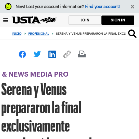
Enfoque
New!
Lost your account information?
Find your account!
desde
el
SIGN IN
JOIN
botón
de
INICIO
>
PROFESIONAL
>
SERENA Y VENUS PREPARARON LA FINAL EXCLUSIVAME
volver
al
principio
& NEWS MEDIA PRO
Serena y Venus
prepararon la final
exclusivamente