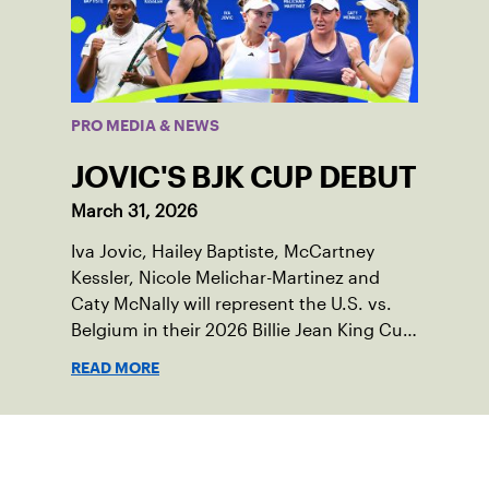
PRO MEDIA & NEWS
JOVIC'S BJK CUP DEBUT
March 31, 2026
Iva Jovic, Hailey Baptiste, McCartney
Kessler, Nicole Melichar-Martinez and
Caty McNally will represent the U.S. vs.
Belgium in their 2026 Billie Jean King Cup
Qualifying tie, April 10-11 on indoor red
READ MORE
clay in Ostend, Belgium.
Suscríbase a nuestro boletín