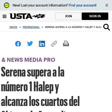
Enfoque
New!
Lost your account information?
Find your account!
desde
el
SIGN IN
JOIN
botón
de
INICIO
>
PROFESIONAL
>
SERENA SUPERA A LA NÚMERO 1 HALEP Y ALCANZA LO
volver
al
principio
& NEWS MEDIA PRO
Serena supera a la
número 1 Halep y
alcanza los cuartos del