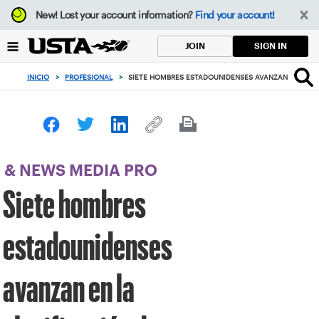
Enfoque
New!
Lost your account information?
Find your account!
desde
el
SIGN IN
JOIN
botón
de
INICIO
>
PROFESIONAL
>
SIETE HOMBRES ESTADOUNIDENSES AVANZAN EN LA C
volver
al
principio
& NEWS MEDIA PRO
Siete hombres
estadounidenses
avanzan en la