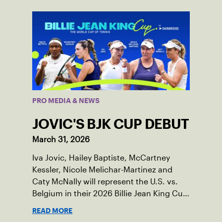
PRO MEDIA & NEWS
JOVIC'S BJK CUP DEBUT
March 31, 2026
Iva Jovic, Hailey Baptiste, McCartney
Kessler, Nicole Melichar-Martinez and
Caty McNally will represent the U.S. vs.
Belgium in their 2026 Billie Jean King Cup
Qualifying tie, April 10-11 on indoor red
READ MORE
clay in Ostend, Belgium.