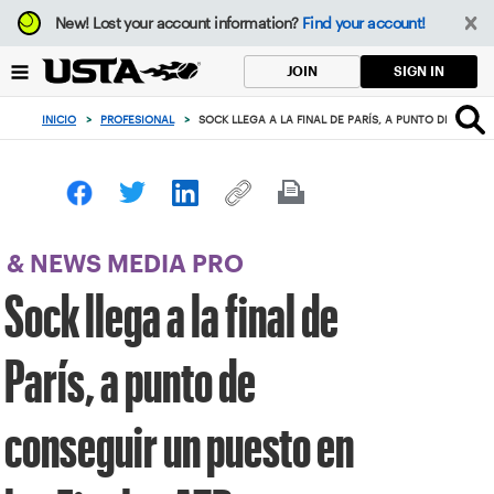
Enfoque
New!
Lost your account information?
Find your account!
desde
el
SIGN IN
JOIN
botón
de
INICIO
>
PROFESIONAL
>
SOCK LLEGA A LA FINAL DE PARÍS, A PUNTO DE CONSE
volver
al
principio
& NEWS MEDIA PRO
Sock llega a la final de
París, a punto de
conseguir un puesto en