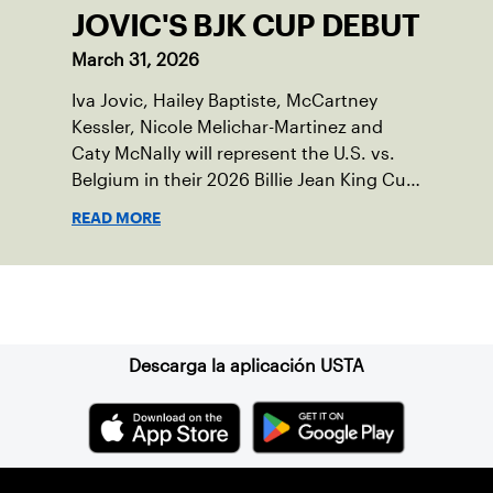
JOVIC'S BJK CUP DEBUT
March 31, 2026
Iva Jovic, Hailey Baptiste, McCartney
Kessler, Nicole Melichar-Martinez and
Caty McNally will represent the U.S. vs.
Belgium in their 2026 Billie Jean King Cup
Qualifying tie, April 10-11 on indoor red
READ MORE
clay in Ostend, Belgium.
Suscríbase a nuestro boletín
Descarga la aplicación USTA