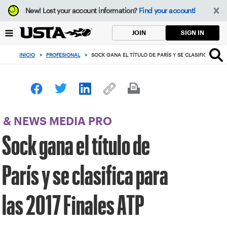
Enfoque
New!
Lost your account information?
Find your account!
desde
el
SIGN IN
JOIN
botón
de
INICIO
>
PROFESIONAL
>
SOCK GANA EL TÍTULO DE PARÍS Y SE CLASIFICA PARA 
volver
al
principio
& NEWS MEDIA PRO
Sock gana el título de
París y se clasifica para
las 2017 Finales ATP