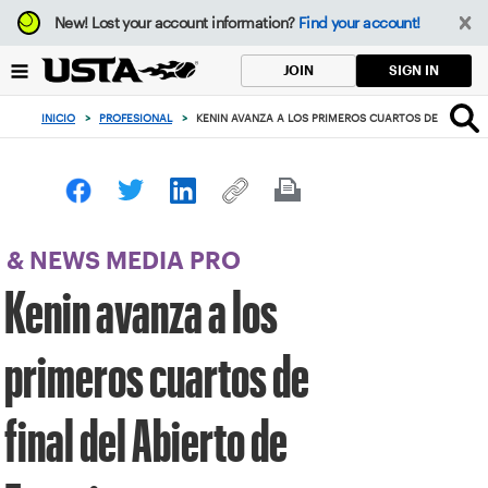
Enfoque
New!
Lost your account information?
Find your account!
desde
el
SIGN IN
JOIN
botón
de
INICIO
>
PROFESIONAL
>
KENIN AVANZA A LOS PRIMEROS CUARTOS DE FINAL DE
volver
al
principio
& NEWS MEDIA PRO
Kenin avanza a los
primeros cuartos de
final del Abierto de