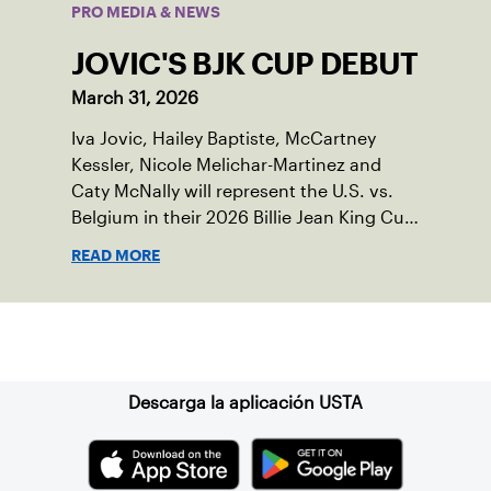
PRO MEDIA & NEWS
JOVIC'S BJK CUP DEBUT
March 31, 2026
Iva Jovic, Hailey Baptiste, McCartney
Kessler, Nicole Melichar-Martinez and
Caty McNally will represent the U.S. vs.
Belgium in their 2026 Billie Jean King Cup
Qualifying tie, April 10-11 on indoor red
READ MORE
clay in Ostend, Belgium.
Suscríbase a nuestro boletín
Descarga la aplicación USTA