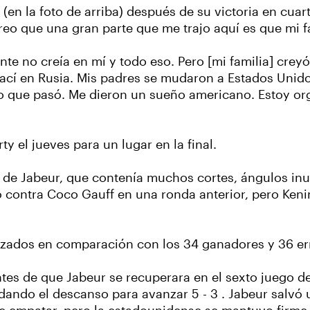
en la foto de arriba) después de su victoria en cuar
eo que una gran parte que me trajo aquí es que mi fam
nte no creía en mí y todo eso. Pero [mi familia] crey
Nací en Rusia. Mis padres se mudaron a Estados Unido
lo que pasó. Me dieron un sueño americano. Estoy or
y el jueves para un lugar en la final.
l de Jabeur, que contenía muchos cortes, ángulos inu
ugó contra Coco Gauff en una ronda anterior, pero Ken
rzados en comparación con los 34 ganadores y 36 er
antes de que Jabeur se recuperara en el sexto juego de
dando el descanso para avanzar 5 - 3 . Jabeur salvó 