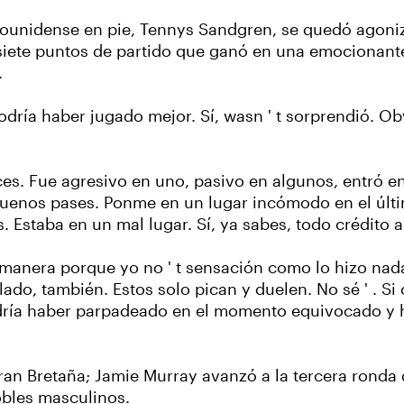
dounidense en pie, Tennys Sandgren, se quedó agoni
s siete puntos de partido que ganó en una emocionan
.
odría haber jugado mejor. Sí, wasn ' t sorprendió. Ob
ces. Fue agresivo en uno, pasivo en algunos, entró e
 buenos pases. Ponme en un lugar incómodo en el últi
staba en un mal lugar. Sí, ya sabes, todo crédito a
anera porque yo no ' t sensación como lo hizo nada 
lado, también. Estos solo pican y duelen. No sé ' . S
odría haber parpadeado en el momento equivocado y
Gran Bretaña; Jamie Murray avanzó a la tercera ronda
obles masculinos.