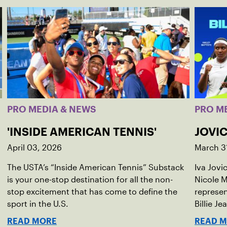
PRO MEDIA & NEWS
PRO M
'INSIDE AMERICAN TENNIS'
JOVIC
April 03, 2026
March 3
The USTA’s “Inside American Tennis” Substack
Iva Jovi
is your one-stop destination for all the non-
Nicole M
stop excitement that has come to define the
represen
sport in the U.S.
Billie Je
indoor r
READ MORE
READ 