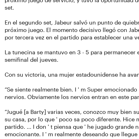
próximo juego de servicio, y tuvo la oportunidad d
set.
En el segundo set, Jabeur salvó un punto de quiebr
próximo juego. El momento decisivo llegó con Jab
por tercera vez en el partido para establecer una 
La tunecina se mantuvo en 3 - 5 para permanecer e
semifinal del jueves.
Con su victoria, una mujer estadounidense ha avanz
“Se siente realmente bien. I ' m Super emocionado p
nervios. Obviamente los nervios entran en este p
“Jugué [a Barty] varias veces, conozco muy bien su j
su casa, por lo que ' poco sa poco diferente. Hice
partido. ... I don ' t piensa que ' he jugado grande 
emocionante. I ' m realmente deseando que llegue 