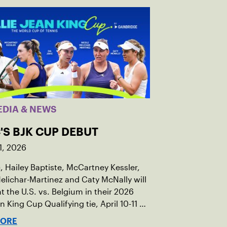
EDIA & NEWS
'S BJK CUP DEBUT
1, 2026
c, Hailey Baptiste, McCartney Kessler,
elichar-Martinez and Caty McNally will
t the U.S. vs. Belgium in their 2026
an King Cup Qualifying tie, April 10-11 on
ed clay in Ostend, Belgium.
MORE