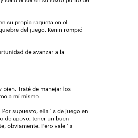
 selló el set en su sexto punto de
en su propia raqueta en el
quiebre del juego, Kenin rompió
rtunidad de avanzar a la
y bien. Traté de manejar los
ome a mí mismo.
 Por supuesto, ella ' s de juego en
po de apoyo, tener un buen
nte, obviamente. Pero vale ' s