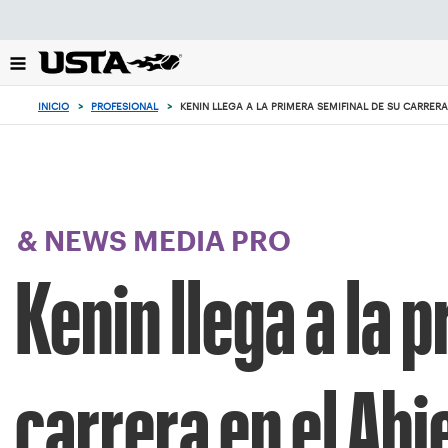
Enfoque
desde
el
botón
de
INICIO
>
PROFESIONAL
>
KENIN LLEGA A LA PRIMERA SEMIFINAL DE SU CARRERA
volver
al
principio
& NEWS MEDIA PRO
Kenin llega a la 
carrera en el Abi