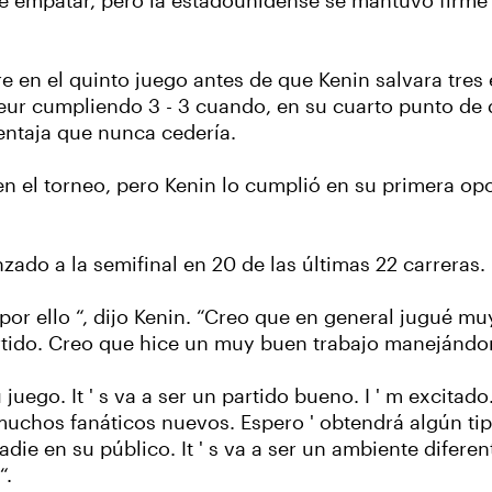
e empatar, pero la estadounidense se mantuvo firme y
e en el quinto juego antes de que Kenin salvara tres 
eur cumpliendo 3 - 3 cuando, en su cuarto punto de 
ventaja que nunca cedería.
n el torneo, pero Kenin lo cumplió en su primera opo
ado a la semifinal en 20 de las últimas 22 carreras.
or ello “, dijo Kenin. “Creo que en general jugué mu
artido. Creo que hice un muy buen trabajo manejánd
uego. It ' s va a ser un partido bueno. I ' m excitado.
 muchos fanáticos nuevos. Espero ' obtendrá algún ti
nadie en su público. It ' s va a ser un ambiente difere
“.