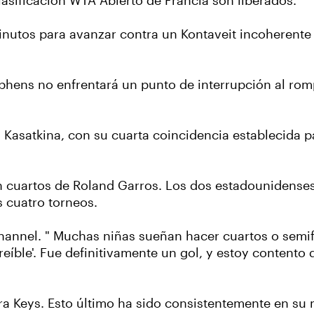
lasificación WTA Abierto de Francia son liberados.
inutos para avanzar contra un Kontaveit incoherente 
phens no enfrentará un punto de interrupción al romp
a Kasatkina, con su cuarta coincidencia establecida p
n cuartos de Roland Garros. Los dos estadounidenses s
os cuatro torneos.
 Channel. " Muchas niñas sueñan hacer cuartos o semi
eíble'. Fue definitivamente un gol, y estoy contento
ara Keys. Esto último ha sido consistentemente en su