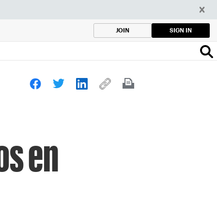
SIGN IN
JOIN
os en