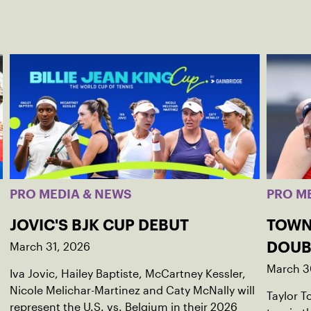
PRO MEDIA & NEWS
PRO M
JOVIC'S BJK CUP DEBUT
TOWN
March 31, 2026
DOUB
March 3
Iva Jovic, Hailey Baptiste, McCartney Kessler,
Nicole Melichar-Martinez and Caty McNally will
Taylor 
represent the U.S. vs. Belgium in their 2026