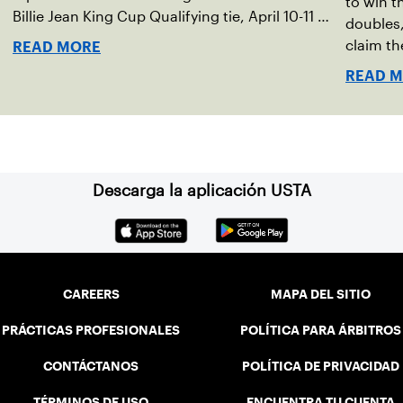
to win 
Billie Jean King Cup Qualifying tie, April 10-11 on
doubles,
indoor red clay in Ostend, Belgium.
claim th
READ MORE
READ 
Descarga la aplicación USTA
CAREERS
MAPA DEL SITIO
PRÁCTICAS PROFESIONALES
POLÍTICA PARA ÁRBITROS
CONTÁCTANOS
POLÍTICA DE PRIVACIDAD
TÉRMINOS DE USO
ENCUENTRA TU CUENTA