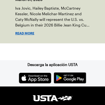
Iva Jovic, Hailey Baptiste, McCartney
Kessler, Nicole Melichar-Martinez and
Caty McNally will represent the U.S. vs.
Belgium in their 2026 Billie Jean King Cup
Qualifying tie, April 10-11 on indoor red
READ MORE
clay in Ostend, Belgium.
Suscríbase a nuestro boletín
Descarga la aplicación USTA