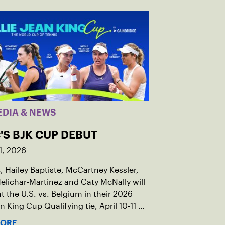
EDIA & NEWS
'S BJK CUP DEBUT
1, 2026
c, Hailey Baptiste, McCartney Kessler,
elichar-Martinez and Caty McNally will
t the U.S. vs. Belgium in their 2026
an King Cup Qualifying tie, April 10-11 on
ed clay in Ostend, Belgium.
MORE