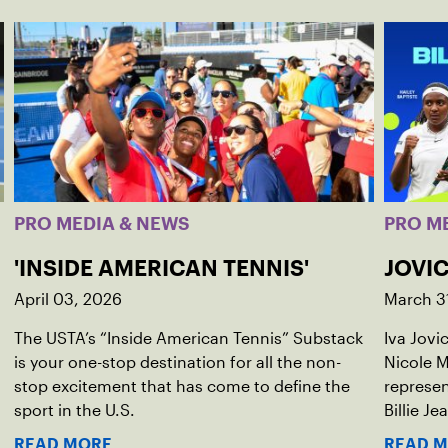
PRO MEDIA & NEWS
PRO M
'INSIDE AMERICAN TENNIS'
JOVIC
April 03, 2026
March 3
The USTA’s “Inside American Tennis” Substack
Iva Jovi
is your one-stop destination for all the non-
Nicole M
stop excitement that has come to define the
represen
sport in the U.S.
Billie Je
indoor r
READ MORE
READ 