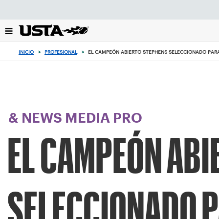
Enfoque
desde
el
botón
de
INICIO
>
PROFESIONAL
>
EL CAMPEÓN ABIERTO STEPHENS SELECCIONADO PARA
volver
al
principio
& NEWS MEDIA PRO
EL CAMPEÓN ABI
SELECCIONADO P