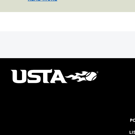
PO
LI