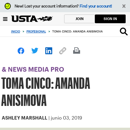
Enfoque
New!
Lost your account information?
Find your account!
desde
el
SIGN IN
JOIN
botón
de
INICIO
>
PROFESIONAL
>
TOMA CINCO: AMANDA ANISIMOVA
volver
al
principio
& NEWS MEDIA PRO
TOMA CINCO: AMANDA
ANISIMOVA
| junio 03, 2019
ASHLEY MARSHALL