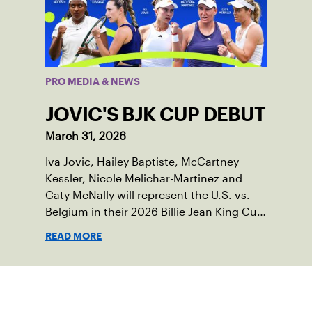
PRO MEDIA & NEWS
JOVIC'S BJK CUP DEBUT
March 31, 2026
Iva Jovic, Hailey Baptiste, McCartney
Kessler, Nicole Melichar-Martinez and
Caty McNally will represent the U.S. vs.
Belgium in their 2026 Billie Jean King Cup
Qualifying tie, April 10-11 on indoor red
READ MORE
clay in Ostend, Belgium.
Suscríbase a nuestro boletín