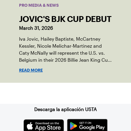
PRO MEDIA & NEWS
JOVIC'S BJK CUP DEBUT
March 31, 2026
Iva Jovic, Hailey Baptiste, McCartney
Kessler, Nicole Melichar-Martinez and
Caty McNally will represent the U.S. vs.
Belgium in their 2026 Billie Jean King Cup
Qualifying tie, April 10-11 on indoor red
READ MORE
clay in Ostend, Belgium.
Suscríbase a nuestro boletín
Descarga la aplicación USTA