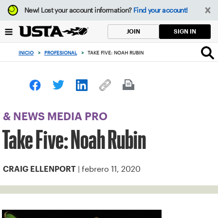
Enfoque
New!
Lost your account information?
Find your account!
desde
el
SIGN IN
JOIN
botón
de
INICIO
>
PROFESIONAL
>
TAKE FIVE: NOAH RUBIN
volver
al
principio
& NEWS MEDIA PRO
Take Five: Noah Rubin
| febrero 11, 2020
CRAIG ELLENPORT