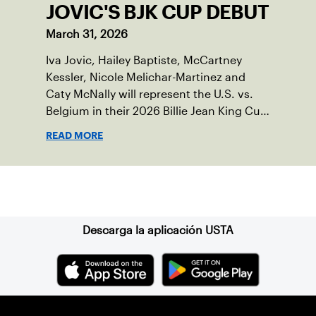
JOVIC'S BJK CUP DEBUT
March 31, 2026
Iva Jovic, Hailey Baptiste, McCartney
Kessler, Nicole Melichar-Martinez and
Caty McNally will represent the U.S. vs.
Belgium in their 2026 Billie Jean King Cup
Qualifying tie, April 10-11 on indoor red
READ MORE
clay in Ostend, Belgium.
Suscríbase a nuestro boletín
Descarga la aplicación USTA