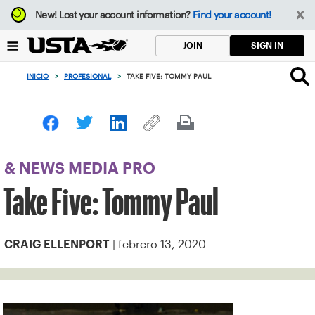
Enfoque
New!
Lost your account information?
Find your account!
desde
el
SIGN IN
JOIN
botón
de
INICIO
>
PROFESIONAL
>
TAKE FIVE: TOMMY PAUL
volver
al
principio
& NEWS MEDIA PRO
Take Five: Tommy Paul
| febrero 13, 2020
CRAIG ELLENPORT