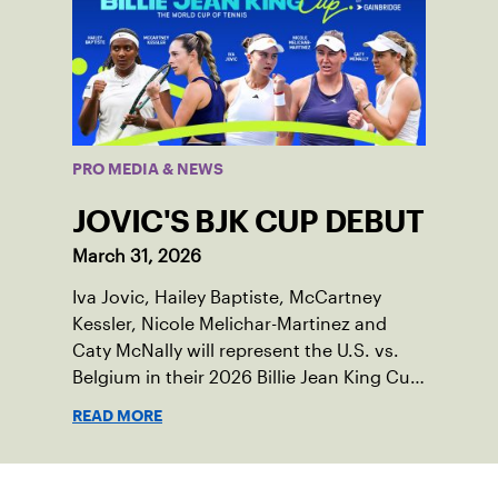
PRO MEDIA & NEWS
JOVIC'S BJK CUP DEBUT
March 31, 2026
Iva Jovic, Hailey Baptiste, McCartney
Kessler, Nicole Melichar-Martinez and
Caty McNally will represent the U.S. vs.
Belgium in their 2026 Billie Jean King Cup
Qualifying tie, April 10-11 on indoor red
READ MORE
clay in Ostend, Belgium.