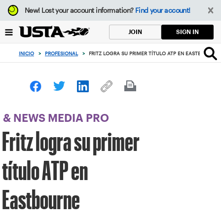
Enfoque
New!
Lost your account information?
Find your account!
desde
el
SIGN IN
JOIN
botón
de
INICIO
>
PROFESIONAL
>
FRITZ LOGRA SU PRIMER TÍTULO ATP EN EASTBOURNE
volver
al
principio
& NEWS MEDIA PRO
Fritz logra su primer
título ATP en
Eastbourne