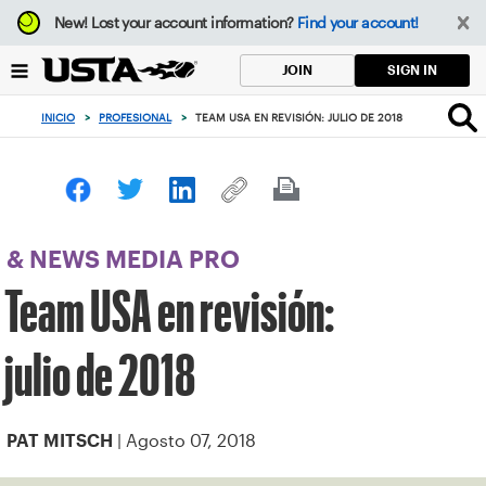
Enfoque
New!
Lost your account information?
Find your account!
desde
el
SIGN IN
JOIN
botón
de
INICIO
>
PROFESIONAL
>
TEAM USA EN REVISIÓN: JULIO DE 2018
volver
al
principio
& NEWS MEDIA PRO
Team USA en revisión:
julio de 2018
| Agosto 07, 2018
PAT MITSCH