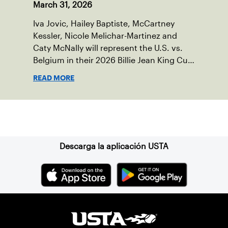
March 31, 2026
Iva Jovic, Hailey Baptiste, McCartney
Kessler, Nicole Melichar-Martinez and
Caty McNally will represent the U.S. vs.
Belgium in their 2026 Billie Jean King Cup
Qualifying tie, April 10-11 on indoor red
READ MORE
clay in Ostend, Belgium.
Suscríbase a nuestro boletín
Descarga la aplicación USTA