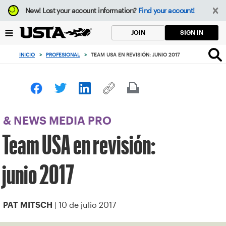
Enfoque
New!
Lost your account information?
Find your account!
desde
el
SIGN IN
JOIN
botón
de
INICIO
>
PROFESIONAL
>
TEAM USA EN REVISIÓN: JUNIO 2017
volver
al
principio
& NEWS MEDIA PRO
Team USA en revisión:
junio 2017
| 10 de julio 2017
PAT MITSCH