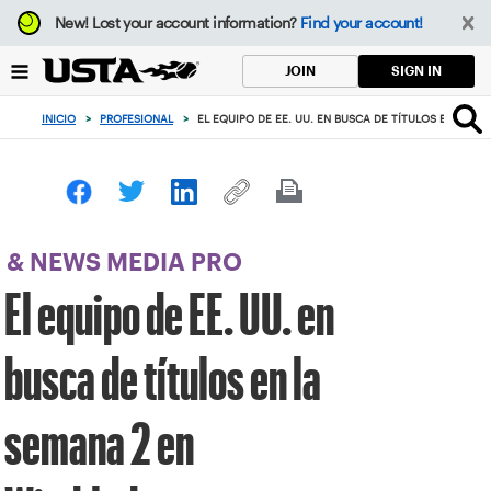
Enfoque
New!
Lost your account information?
Find your account!
desde
el
SIGN IN
JOIN
botón
de
INICIO
>
PROFESIONAL
>
EL EQUIPO DE EE. UU. EN BUSCA DE TÍTULOS EN LA 
volver
al
principio
& NEWS MEDIA PRO
El equipo de EE. UU. en
busca de títulos en la
semana 2 en