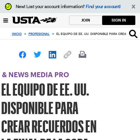
Enfoque
New!
Lost your account information?
Find your account!
desde
el
SIGN IN
JOIN
botón
de
INICIO
>
PROFESIONAL
>
EL EQUIPO DE EE. UU. DISPONIBLE PARA CREAR RECUE
volver
al
principio
& NEWS MEDIA PRO
EL EQUIPO DE EE. UU.
DISPONIBLE PARA
CREAR RECUERDOS EN