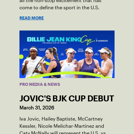
all the non-stop excitement that has
come to define the sport in the U.S.
READ MORE
PRO MEDIA & NEWS
JOVIC'S BJK CUP DEBUT
March 31, 2026
Iva Jovic, Hailey Baptiste, McCartney
Kessler, Nicole Melichar-Martinez and
Caty McNally will represent the U.S. vs.