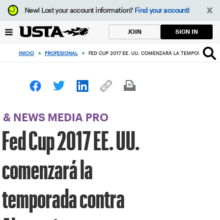
Enfoque
New!
Lost your account information?
Find your account!
desde
el
SIGN IN
JOIN
botón
de
INICIO
>
PROFESIONAL
>
FED CUP 2017 EE. UU. COMENZARÁ LA TEMPORADA C
volver
al
principio
& NEWS MEDIA PRO
Fed Cup 2017 EE. UU.
comenzará la
temporada contra