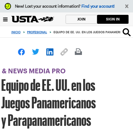
Enfoque
New!
Lost your account information?
Find your account!
desde
el
SIGN IN
JOIN
botón
de
INICIO
>
PROFESIONAL
>
EQUIPO DE EE. UU. EN LOS JUEGOS PANAMERICANO
volver
al
principio
& NEWS MEDIA PRO
Equipo de EE. UU. en los
Juegos Panamericanos
y Parapanamericanos