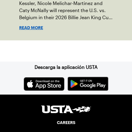
Kessler, Nicole Melichar-Martinez and
Caty McNally will represent the U.S. vs.
Belgium in their 2026 Billie Jean King Cup
Qualifying tie, April 10-11 on indoor red
READ MORE
clay in Ostend, Belgium.
Suscríbase a nuestro boletín
Descarga la aplicación USTA
CAREERS