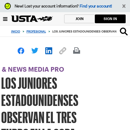
Enfoque
New!
Lost your account information?
Find your account!
desde
el
SIGN IN
JOIN
botón
de
INICIO
>
PROFESIONAL
>
LOS JUNIORES ESTADOUNIDENSES OBSERVAN EL TRES
volver
al
principio
& NEWS MEDIA PRO
LOS JUNIORES
ESTADOUNIDENSES
OBSERVAN EL TRES