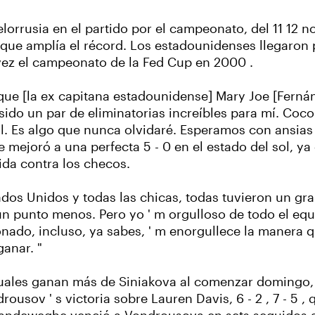
lorrusia en el partido por el campeonato, del 11 12 
ue amplía el récord. Los estadounidenses llegaron po
 vez el campeonato de la Fed Cup en 2000 .
ue [la ex capitana estadounidense] Mary Joe [Fernán
do un par de eliminatorias increíbles para mí. Coco l
al. Es algo que nunca olvidaré. Esperamos con ansias l
 mejoró a una perfecta 5 - 0 en el estado del sol, ya
vida contra los checos.
os Unidos y todas las chicas, todas tuvieron un gran
n punto menos. Pero yo ' m orgulloso de todo el equ
onado, incluso, ya sabes, ' m enorgullece la manera 
anar. "
uales ganan más de Siniakova al comenzar domingo, 6 
ousov ' s victoria sobre Lauren Davis, 6 - 2 , 7 - 5 , 