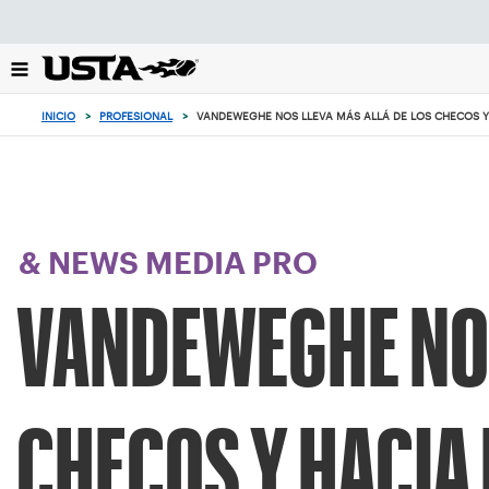
Enfoque
desde
el
botón
de
INICIO
>
PROFESIONAL
>
VANDEWEGHE NOS LLEVA MÁS ALLÁ DE LOS CHECOS Y 
volver
al
principio
& NEWS MEDIA PRO
VANDEWEGHE NOS
CHECOS Y HACIA 