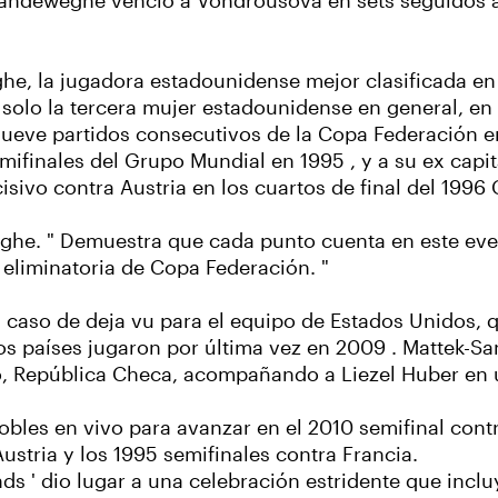
, Vandeweghe venció a Vondrousova en sets seguidos 
e, la jugadora estadounidense mejor clasificada en l
olo la tercera mujer estadounidense en general, en 
eve partidos consecutivos de la Copa Federación ent
emifinales del Grupo Mundial en 1995 , y a su ex cap
isivo contra Austria en los cuartos de final del 1996
weghe. " Demuestra que cada punto cuenta en este ev
 eliminatoria de Copa Federación. "
 caso de deja vu para el equipo de Estados Unidos, 
os países jugaron por última vez en 2009 . Mattek-Sa
, República Checa, acompañando a Liezel Huber en u
bles en vivo para avanzar en el 2010 semifinal contr
Austria y los 1995 semifinales contra Francia.
ds ' dio lugar a una celebración estridente que inclu