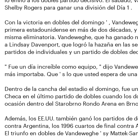
lo envió a los dobles partido decisivo. El sábado
Shelby Rogers para ganar una división del Día 1 .
Con la victoria en dobles del domingo ' , Vandewegh
primera estadounidense en más de dos décadas, y s
misma eliminatoria. Vandeweghe, que ha ganado nu
a Lindsay Davenport, que logró la hazaña en las s
partidos de individuales y un partido de dobles dec
" Fue un día increíble como equipo, " dijo Vande
más importaba. Que ' s lo que usted espera de una
Dentro de la cancha del estadio el domingo, fue un
Checa en el último partido de dobles cuando los d
ocasión dentro del Starobrno Rondo Arena en Brno
Además, los EE.UU. también ganó los partidos de do
contra Argentina, los 1996 cuartos de final contra 
El triunfo en dobles de Vandeweghe ' sy Mattek-San