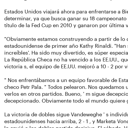
Estados Unidos viajará ahora para enfrentarse a Bie
determinar, ya que busca ganar su 18 campeonato q
título de la Fed Cup en 2010 y ganaron por última
"Obviamente estamos construyendo a partir de lo q
estadounidense de primer año Kathy Rinaldi. "Han si
increíbles'. Ha sido muy divertido, es súper especi
La República Checa no ha vencido a los EE.UU., que
victoria s, el equipo de EE.UU. mejoró a 10 - 2 por 
" Nos enfrentábamos a un equipo favorable de Estad
checo Petr Pala. " Todos pelearon. Nos quedamos u
verlos en otros partidos. Bueno, ' m sigue decepci
decepcionado. Obviamente todo el mundo quiere g
La victoria de dobles sigue Vandeweghe ' s individ
estadounidenses hacia arriba, 2 - 1 , y Marketa Vondr