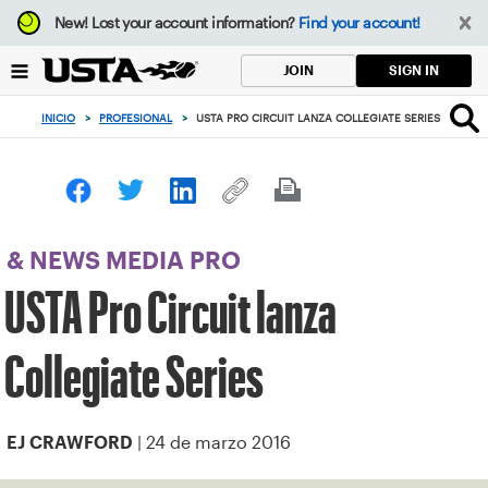
Enfoque
New!
Lost your account information?
Find your account!
desde
el
SIGN IN
JOIN
botón
de
INICIO
>
PROFESIONAL
>
USTA PRO CIRCUIT LANZA COLLEGIATE SERIES
volver
al
principio
& NEWS MEDIA PRO
USTA Pro Circuit lanza
Collegiate Series
| 24 de marzo 2016
EJ CRAWFORD