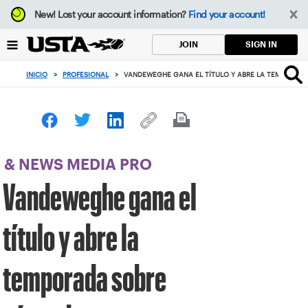
Enfoque
New!
Lost your account information?
Find your account!
desde
el
SIGN IN
JOIN
botón
de
INICIO
>
PROFESIONAL
>
VANDEWEGHE GANA EL TÍTULO Y ABRE LA TEMPORAD
volver
al
principio
& NEWS MEDIA PRO
Vandeweghe gana el
título y abre la
temporada sobre