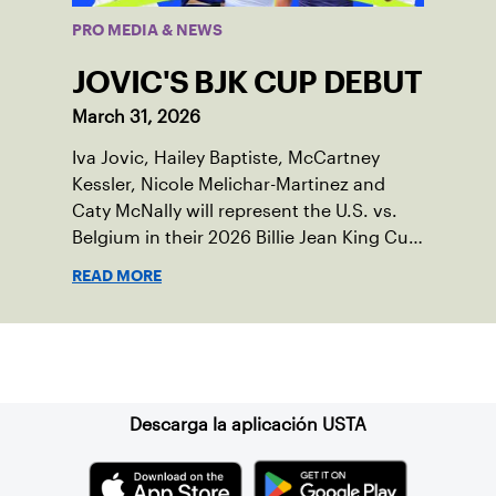
PRO MEDIA & NEWS
JOVIC'S BJK CUP DEBUT
March 31, 2026
Iva Jovic, Hailey Baptiste, McCartney
Kessler, Nicole Melichar-Martinez and
Caty McNally will represent the U.S. vs.
Belgium in their 2026 Billie Jean King Cup
Qualifying tie, April 10-11 on indoor red
READ MORE
clay in Ostend, Belgium.
Suscríbase a nuestro boletín
Descarga la aplicación USTA