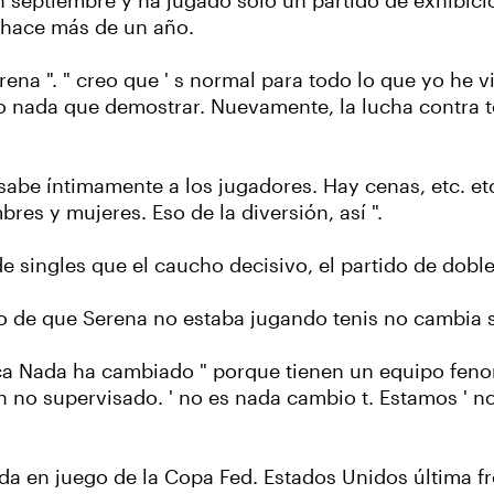
 en septiembre y ha jugado sólo un partido de exhibi
 hace más de un año.
rena ". " creo que ' s normal para todo lo que yo he v
go nada que demostrar. Nuevamente, la lucha contra t
sabe íntimamente a los jugadores. Hay cenas, etc. et
es y mujeres. Eso de la diversión, así ".
de singles que el caucho decisivo, el partido de dobl
ho de que Serena no estaba jugando tenis no cambia 
rica Nada ha cambiado " porque tienen un equipo feno
 no supervisado. ' no es nada cambio t. Estamos ' no
nda en juego de la Copa Fed. Estados Unidos última f