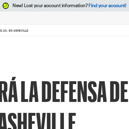
New!
Lost your account information?
Find your account!
E.UU. EN ASHEVILLE
Á LA DEFENSA DE
 ASHEVILLE