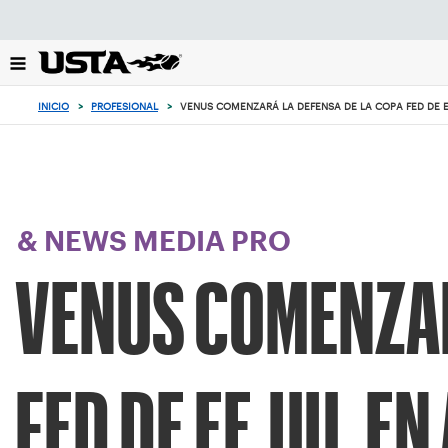
Enfoque
desde
el
botón
de
INICIO
>
PROFESIONAL
>
VENUS COMENZARÁ LA DEFENSA DE LA COPA FED DE E
volver
al
principio
& NEWS MEDIA PRO
VENUS COMENZAR
FED DE EE.UU. EN