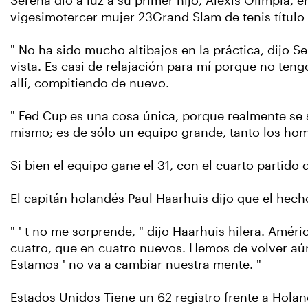
Serena dio a luz a su primer hijo, Alexis Olimpia,
vigesimotercer mujer 23Grand Slam de tenis título
" No ha sido mucho altibajos en la práctica, dijo Se
vista. Es casi de relajación para mí porque no ten
allí, compitiendo de nuevo.
" Fed Cup es una cosa única, porque realmente se 
mismo; es de sólo un equipo grande, tanto los hombr
Si bien el equipo gane el 31, con el cuarto partido 
El capitán holandés Paul Haarhuis dijo que el hec
" ' t no me sorprende, " dijo Haarhuis hilera. Amé
cuatro, que en cuatro nuevos. Hemos de volver aún
Estamos ' no va a cambiar nuestra mente. "
Estados Unidos Tiene un 62 registro frente a Hola