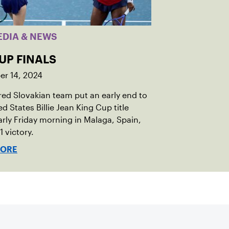
EDIA & NEWS
UP FINALS
r 14, 2024
red Slovakian team put an early end to
ed States Billie Jean King Cup title
rly Friday morning in Malaga, Spain,
1 victory.
MORE