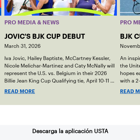
PRO MEDIA & NEWS
PRO M
JOVIC'S BJK CUP DEBUT
BJK C
March 31, 2026
Novembe
Iva Jovic, Hailey Baptiste, McCartney Kessler,
An inspi
Nicole Melichar-Martinez and Caty McNally will
the Unit
represent the U.S. vs. Belgium in their 2026
hopes ea
Billie Jean King Cup Qualifying tie, April 10-11 on
with a 2-
indoor red clay in Ostend, Belgium.
READ MORE
READ 
Descarga la aplicación USTA