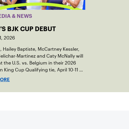
EDIA & NEWS
'S BJK CUP DEBUT
1, 2026
c, Hailey Baptiste, McCartney Kessler,
elichar-Martinez and Caty McNally will
t the U.S. vs. Belgium in their 2026
an King Cup Qualifying tie, April 10-11 on
ed clay in Ostend, Belgium.
MORE