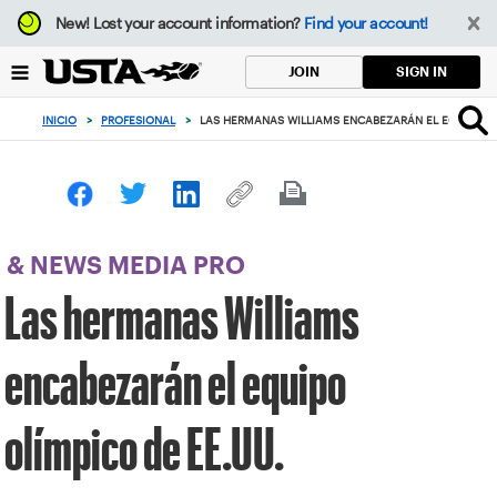
Enfoque
New!
Lost your account information?
Find your account!
desde
el
SIGN IN
JOIN
botón
de
INICIO
>
PROFESIONAL
>
LAS HERMANAS WILLIAMS ENCABEZARÁN EL EQUIPO OL
volver
al
principio
& NEWS MEDIA PRO
Las hermanas Williams
encabezarán el equipo
olímpico de EE.UU.