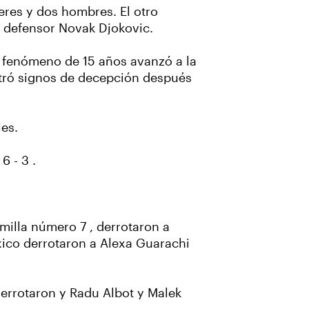
eres y dos hombres. El otro
n defensor Novak Djokovic.
l fenómeno de 15 años avanzó a la
stró signos de decepción después
es.
6 - 3 .
milla número 7 , derrotaron a
éxico derrotaron a Alexa Guarachi
derrotaron y Radu Albot y Malek