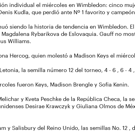
ción individual el miércoles en Wimbledon: cinco muj
enis Kudla, que perdió ante Nº 1 favorito y campeó
inuó siendo la historia de tendencia en Wimbledon. E
obre Magdalena Rybarikova de Eslovaquia. Gauff no mo
nus Williams.
ona Hercog, quien molestó a Madison Keys el miércol
tonia, la semilla número 12 del torneo, 4 - 6 , 6 - 4 , 
coles fueron Keys, Madison Brengle y Sofia Kenin.
elichar y Kveta Peschke de la República Checa, la se
tadounidenses Desirae Krawczyk y Giuliana Olmos de M
 y Salisbury del Reino Unido, las semillas No. 12 , 