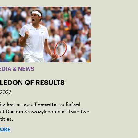
EDIA & NEWS
LEDON QF RESULTS
 2022
itz lost an epic five-setter to Rafael
ut Desirae Krawczyk could still win two
titles.
MORE