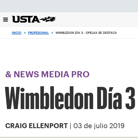
Enfoque
desde
el
botón
de
INICIO
>
PROFESIONAL
>
WIMBLEDON DÍA 3 : OPELKA SE DESTACA
volver
al
principio
& NEWS MEDIA PRO
Wimbledon Día 3 
| 03 de julio 2019
CRAIG ELLENPORT