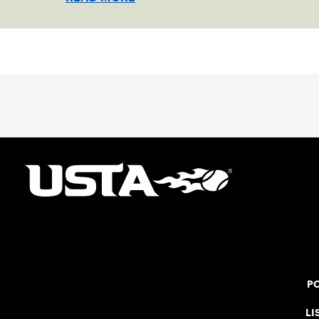
PO
LI