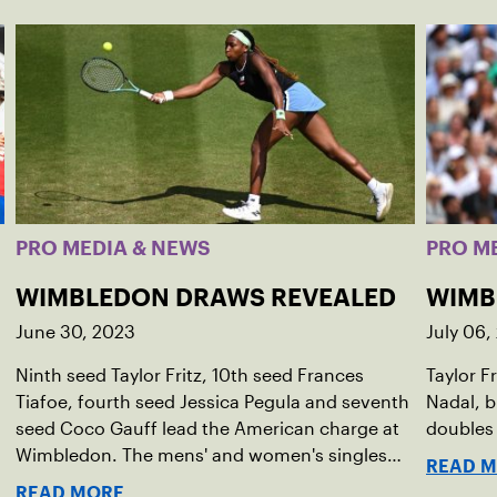
PRO MEDIA & NEWS
PRO M
WIMBLEDON DRAWS REVEALED
WIMB
June 30, 2023
July 06,
Ninth seed Taylor Fritz, 10th seed Frances
Taylor Fr
Tiafoe, fourth seed Jessica Pegula and seventh
Nadal, b
seed Coco Gauff lead the American charge at
doubles 
Wimbledon. The mens' and women's singles
READ 
draws were released on Friday for the grass-
READ MORE