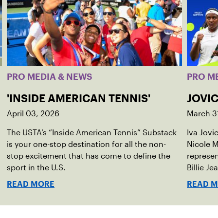
PRO MEDIA & NEWS
PRO M
'INSIDE AMERICAN TENNIS'
JOVIC
April 03, 2026
March 3
The USTA’s “Inside American Tennis” Substack
Iva Jovi
is your one-stop destination for all the non-
Nicole M
stop excitement that has come to define the
represen
sport in the U.S.
Billie Je
indoor r
READ MORE
READ 