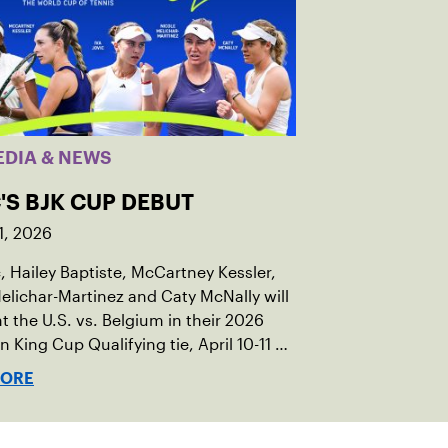
EDIA & NEWS
'S BJK CUP DEBUT
1, 2026
c, Hailey Baptiste, McCartney Kessler,
elichar-Martinez and Caty McNally will
t the U.S. vs. Belgium in their 2026
an King Cup Qualifying tie, April 10-11 on
ed clay in Ostend, Belgium.
MORE