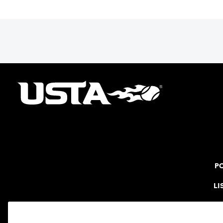
PO
LI