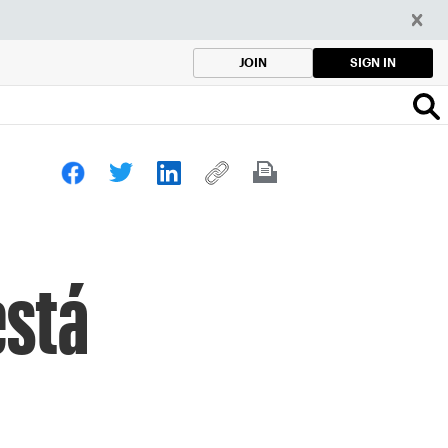
SIGN IN
JOIN
está