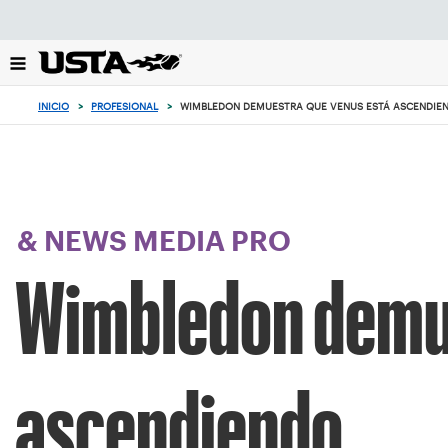
Enfoque
desde
el
botón
de
INICIO
>
PROFESIONAL
>
WIMBLEDON DEMUESTRA QUE VENUS ESTÁ ASCENDIE
volver
al
principio
& NEWS MEDIA PRO
Wimbledon demue
ascendiendo