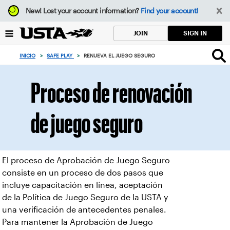
Enfoque
New!
Lost your account information?
Find your account!
desde
el
SIGN IN
JOIN
botón
de
INICIO
>
SAFE PLAY
>
RENUEVA EL JUEGO SEGURO
volver
al
principio
Proceso de renovación
de juego seguro
El proceso de Aprobación de Juego Seguro
consiste en un proceso de dos pasos que
incluye capacitación en línea, aceptación
de la Política de Juego Seguro de la USTA y
una verificación de antecedentes penales.
Para mantener la Aprobación de Juego