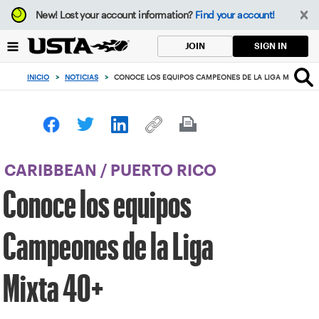
Enfoque
New!
Lost your account information?
Find your account!
desde
el
SIGN IN
JOIN
botón
de
INICIO
>
NOTICIAS
>
CONOCE LOS EQUIPOS CAMPEONES DE LA LIGA MIXTA 40
volver
al
principio
CARIBBEAN
/
PUERTO RICO
Conoce los equipos
Campeones de la Liga
Mixta 40+