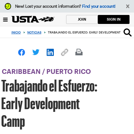
Enfoque
New!
Lost your account information?
Find your account!
desde
el
SIGN IN
JOIN
botón
de
INICIO
>
NOTICIAS
>
TRABAJANDO EL ESFUERZO: EARLY DEVELOPMENT CAMP
volver
al
principio
CARIBBEAN
/
PUERTO RICO
Trabajando el Esfuerzo:
Early Development
Camp