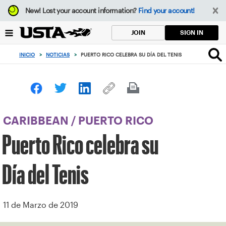
Enfoque
New!
Lost your account information?
Find your account!
desde
el
SIGN IN
JOIN
botón
de
INICIO
>
NOTICIAS
>
PUERTO RICO CELEBRA SU DÍA DEL TENIS
volver
al
principio
CARIBBEAN
/
PUERTO RICO
Puerto Rico celebra su
Día del Tenis
11 de Marzo de 2019