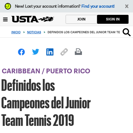
Enfoque
New!
Lost your account information?
Find your account!
desde
el
SIGN IN
JOIN
botón
de
INICIO
>
NOTICIAS
>
DEFINIDOS LOS CAMPEONES DEL JUNIOR TEAM TENNIS 201
volver
al
principio
CARIBBEAN
/
PUERTO RICO
Definidos los
Campeones del Junior
Team Tennis 2019