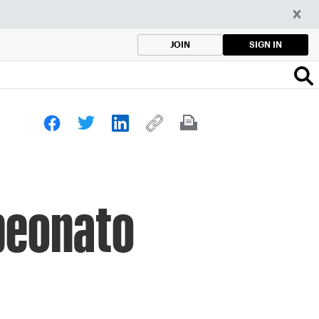
SIGN IN
JOIN
mpeonato