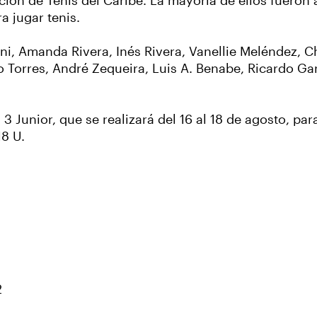
ción de Tenis del Caribe. La mayoría de ellos fueron 
a jugar tenis.
i, Amanda Rivera, Inés Rivera, Vanellie Meléndez, C
Torres, André Zequeira, Luis A. Benabe, Ricardo Gar
 Junior, que se realizará del 16 al 18 de agosto, para
18 U.
2