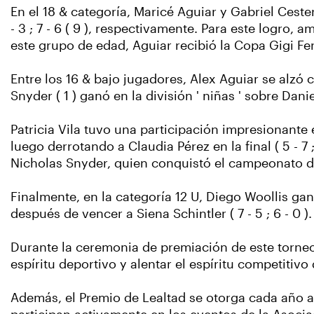
En el 18 & categoría, Maricé Aguiar y Gabriel Cest
- 3 ; 7 - 6 ( 9 ), respectivamente. Para este logr
este grupo de edad, Aguiar recibió la Copa Gigi Fe
Entre los 16 & bajo jugadores, Alex Aguiar se alzó con
Snyder ( 1 ) ganó en la división ' niñas ' sobre Daniella
Patricia Vila tuvo una participación impresionante
luego derrotando a Claudia Pérez en la final ( 5 - 7 ;
Nicholas Snyder, quien conquistó el campeonato desp
Finalmente, en la categoría 12 U, Diego Woollis ga
después de vencer a Siena Schintler ( 7 - 5 ; 6 - 0 ).
Durante la ceremonia de premiación de este torneo
espíritu deportivo y alentar el espíritu competitiv
Además, el Premio de Lealtad se otorga cada año 