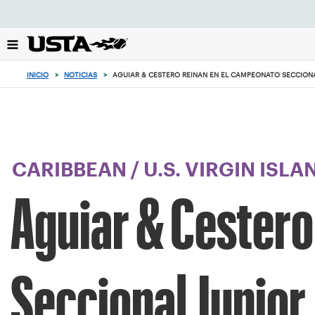
Enfoque
desde
el
botón
de
INICIO
>
NOTICIAS
>
AGUIAR & CESTERO REINAN EN EL CAMPEONATO SECCION
volver
al
principio
CARIBBEAN
/
U.S. VIRGIN ISLA
Aguiar & Cestero
Seccional Junio