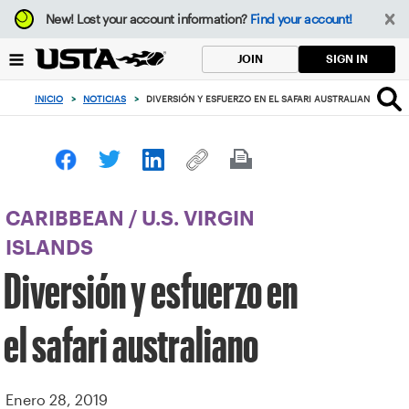
Enfoque
New!
Lost your account information?
Find your account!
desde
el
SIGN IN
JOIN
botón
de
INICIO
>
NOTICIAS
>
DIVERSIÓN Y ESFUERZO EN EL SAFARI AUSTRALIANO
volver
al
principio
CARIBBEAN
/
U.S. VIRGIN
ISLANDS
Diversión y esfuerzo en
el safari australiano
Enero 28, 2019