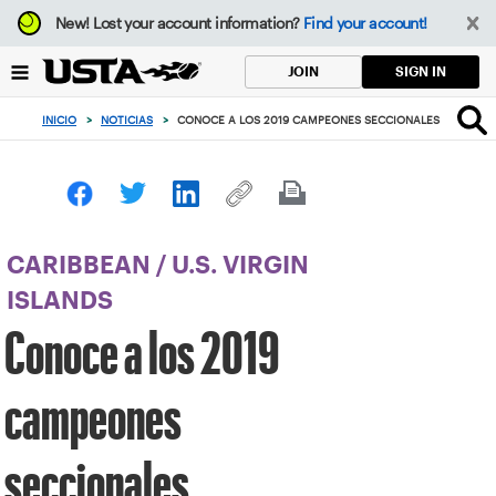
Enfoque
New!
Lost your account information?
Find your account!
desde
el
SIGN IN
JOIN
botón
de
INICIO
>
NOTICIAS
>
CONOCE A LOS 2019 CAMPEONES SECCIONALES
volver
al
principio
CARIBBEAN
/
U.S. VIRGIN
ISLANDS
Conoce a los 2019
campeones
seccionales