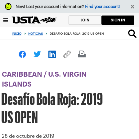
Enfoque
New!
Lost your account information?
Find your account!
desde
el
SIGN IN
JOIN
botón
de
INICIO
>
NOTICIAS
>
DESAFÍO BOLA ROJA: 2019 US OPEN
volver
al
principio
CARIBBEAN
/
U.S. VIRGIN
ISLANDS
Desafío Bola Roja: 2019
US OPEN
28 de octubre de 2019