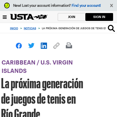
Enfoque
New!
Lost your account information?
Find your account!
desde
el
SIGN IN
JOIN
botón
de
INICIO
>
NOTICIAS
>
LA PRÓXIMA GENERACIÓN DE JUEGOS DE TENIS EN RÍO G
volver
al
principio
CARIBBEAN
/
U.S. VIRGIN
ISLANDS
La próxima generación
de juegos de tenis en
Río Grande