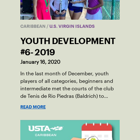
CARIBBEAN
/
U.S. VIRGIN ISLANDS
YOUTH DEVELOPMENT
#6- 2019
January 16, 2020
In the last month of December, youth
players of all categories, beginners and
intermediate met the courts of the club
de Tenis de Rio Piedras (Baldrich) to
celebrate the fifth and final development
READ MORE
tournament of the year.