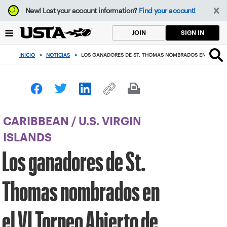
Enfoque
New!
Lost your account information?
Find your account!
desde
el
SIGN IN
JOIN
botón
de
INICIO
>
NOTICIAS
>
LOS GANADORES DE ST. THOMAS NOMBRADOS EN EL VI TO
volver
al
principio
CARIBBEAN
/
U.S. VIRGIN
ISLANDS
Los ganadores de St.
Thomas nombrados en
el VI Torneo Abierto de