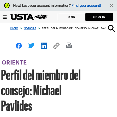
Enfoque
New!
Lost your account information?
Find your account!
desde
el
SIGN IN
JOIN
botón
de
INICIO
>
NOTICIAS
>
PERFIL DEL MIEMBRO DEL CONSEJO: MICHAEL PAVLIDES
volver
al
principio
ORIENTE
Perfil del miembro del
consejo: Michael
Pavlides