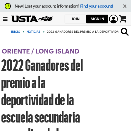
Enfoque
New!
Lost your account information?
Find your account!
desde
el
SIGN IN
JOIN
botón
0
de
artículos
INICIO
>
NOTICIAS
>
2022 GANADORES DEL PREMIO A LA DEPORTIVIDAD DE LA
volver
en
al
el
principio
carrito
ORIENTE
/
LONG ISLAND
2022 Ganadores del
premio a la
deportividad de la
escuela secundaria