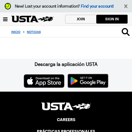
Enfoque
New!
Lost your account information?
Find your account!
desde
el
SIGN IN
JOIN
botón
de
INICIO
>
NOTICIAS
volver
al
Suscríbase a nuestro boletín
principio
Descarga la aplicación USTA
CAREERS
PRÁCTICAS PROFESIONALES