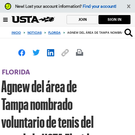
Enfoque
New!
Lost your account information?
Find your account!
desde
el
SIGN IN
JOIN
botón
de
INICIO
>
NOTICIAS
>
FLORIDA
>
AGNEW DEL ÁREA DE TAMPA NOMBRADO VOLUN
volver
al
principio
FLORIDA
Agnew del área de
Tampa nombrado
voluntario de tenis del