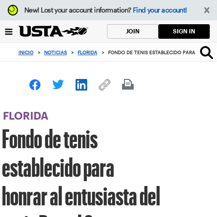
Enfoque
New!
Lost your account information?
Find your account!
desde
el
SIGN IN
JOIN
botón
de
INICIO
>
NOTICIAS
>
FLORIDA
>
FONDO DE TENIS ESTABLECIDO PARA HONRAR
volver
al
principio
FLORIDA
Fondo de tenis
establecido para
honrar al entusiasta del